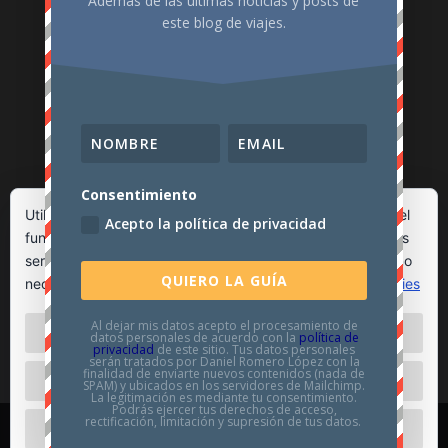
Además de las últimas noticias y posts de
este blog de viajes.
PORTFOLIO
Consentimiento
Utilizamos cookies propias y de terceros para garantizar el
Acepto la política de privacidad
funcionamiento de la web, medir su uso y mejorar nuestros
servicios. Puede aceptar todas las cookies, rechazar las no
QUIERO LA GUÍA
necesarias o configurar sus preferencias.
Política de cookies
Al dejar mis datos acepto el procesamiento de
ACEPTAR TODO
datos personales de acuerdo con la
política de
privacidad
de este sitio. Tus datos personales
serán tratados por Daniel Romero López con la
finalidad de enviarte nuevos contenidos (nada de
RECHAZAR
SPAM) y ubicados en los servidores de Mailchimp.
La legitimación es mediante tu consentimiento.
Podrás ejercer tus derechos de acceso,
rectificación, limitación y supresión de tus datos.
CONFIGURAR
Diseñado por
Márcate un Viaje – Tu blog y canal de