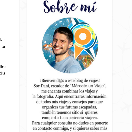
as.
e un
lles
dral