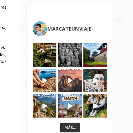
uras
boa,
MARCATEUNVIAJE
Cada
les,
rios
MÁS...