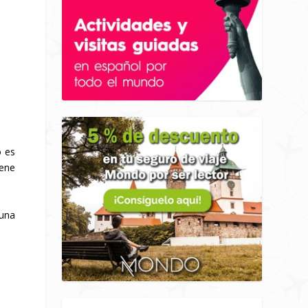
o es
iene
 una