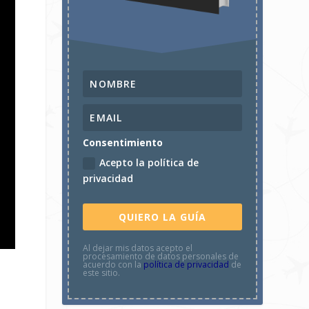
Consentimiento
Acepto la política de
privacidad
QUIERO LA GUÍA
Al dejar mis datos acepto el
procesamiento de datos personales de
acuerdo con la
política de privacidad
de
este sitio.