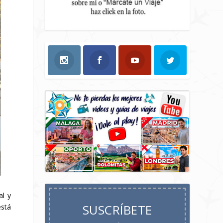
al y
SUSCRÍBETE
está