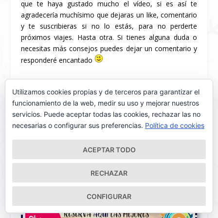
que te haya gustado mucho el vídeo, si es así te
agradecería muchísimo que dejaras un like, comentario
y te suscribieras si no lo estás, para no perderte
próximos viajes. Hasta otra. Si tienes alguna duda o
necesitas más consejos puedes dejar un comentario y
responderé encantado
¡Ah! Y no olvides seguir mis viajes en
Instagram
,
Utilizamos cookies propias y de terceros para garantizar el
Facebook
,
Twitter
o
Youtube
.
funcionamiento de la web, medir su uso y mejorar nuestros
servicios. Puede aceptar todas las cookies, rechazar las no
necesarias o configurar sus preferencias.
Política de cookies
AHORRA Y ORGANIZA TU VIAJE CON
ESTOS ENLACES
ACEPTAR TODO
RECHAZAR
CONFIGURAR