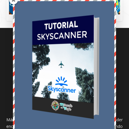
AVISO LEGAL
Aviso legal
Política de privacidad
Política de cookies
MÁRCATE UN VIAJE
Márcate un Viaje es un blog de viajes donde vas a poder
encontrar posts informativos de diferentes lugares del mundo