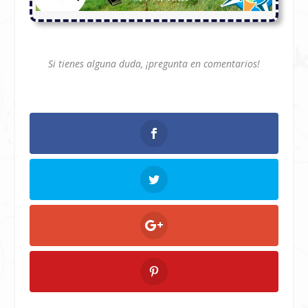
Si tienes alguna duda, ¡pregunta en comentarios!