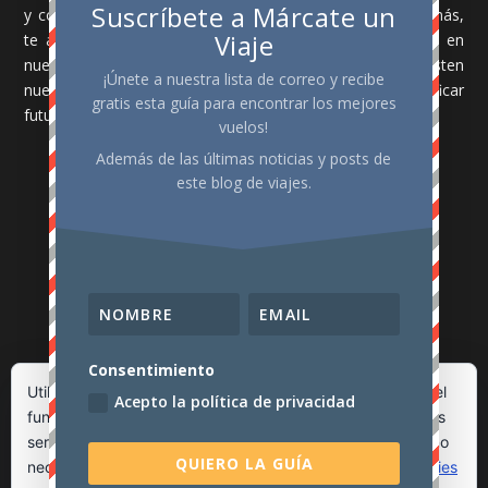
Suscríbete a Márcate un
y consejos para viajar de la forma más económica. Además,
Viaje
te animamos a que compartas tus experiencias viajeras en
nuestro apartado de colaboraciones. Espero que te gusten
¡Únete a nuestra lista de correo y recibe
nuestras aventuras por el mundo y te sirvan para planificar
gratis esta guía para encontrar los mejores
futuros viajes.
vuelos!
Además de las últimas noticias y posts de
este blog de viajes.
PORTFOLIO
Consentimiento
Utilizamos cookies propias y de terceros para garantizar el
Acepto la política de privacidad
funcionamiento de la web, medir su uso y mejorar nuestros
servicios. Puede aceptar todas las cookies, rechazar las no
QUIERO LA GUÍA
necesarias o configurar sus preferencias.
Política de cookies