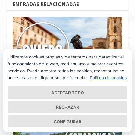
ENTRADAS RELACIONADAS
Utilizamos cookies propias y de terceros para garantizar el
funcionamiento de la web, medir su uso y mejorar nuestros
servicios. Puede aceptar todas las cookies, rechazar las no
necesarias o configurar sus preferencias.
Política de cookies
Qué ver en Oviedo en 1 día 🏛️ Ruta
ACEPTAR TODO
imprescindible por la capital de Asturias
6 mayo, 2026
RECHAZAR
CONFIGURAR